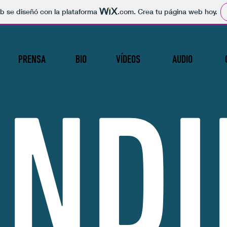
b se diseñó con la plataforma
.com
. Crea tu página web hoy.
PRENSA
BIO
VÍDEOS
AUDIO
ÁNDI