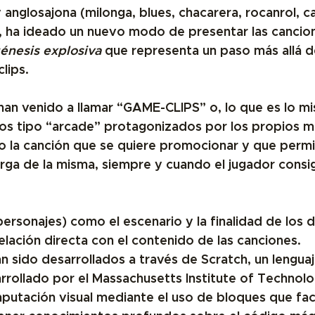
y anglosajona (milonga, blues, chacarera, rocanrol, 
, ha ideado 
un nuevo modo de presentar las cancion
énesis explosiva
 que representa un paso más allá de
lips. 
han venido a llamar 
“GAME-CLIPS” o, lo que es lo mi
os tipo “arcade” 
protagonizados por los propios mú
 la canción que se quiere promocionar y que permi
rga de la misma, siempre y cuando el jugador consig
personajes) como el escenario y la finalidad de los d
elación directa con el contenido de las canciones
.
n sido desarrollados a través de Scratch, 
un lenguaj
rollado por el Massachusetts Institute of Technolo
utación visual mediante el uso de bloques que facil