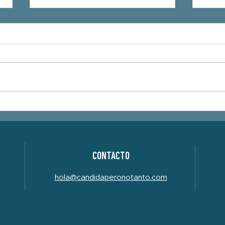
Cándi
Coctelera distópica en el segundo
adelanto de lo nuevo del grupo
CÁNDIDA
CONTACTO
hola@candidaperonotanto.com