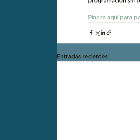
programación sin t
Pincha aquí para p
Entradas recientes