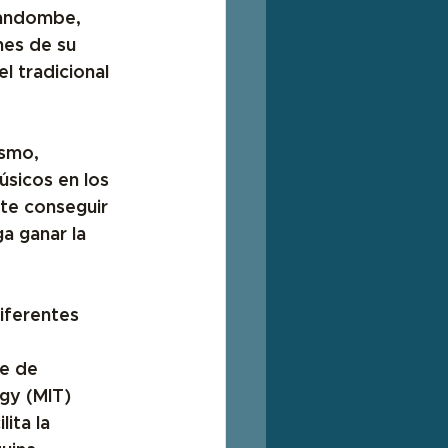
candombe, 
es de su 
l tradicional 
smo, 
sicos en los 
te conseguir 
a ganar la 
iferentes 
e de 
gy (MIT)
ita la 