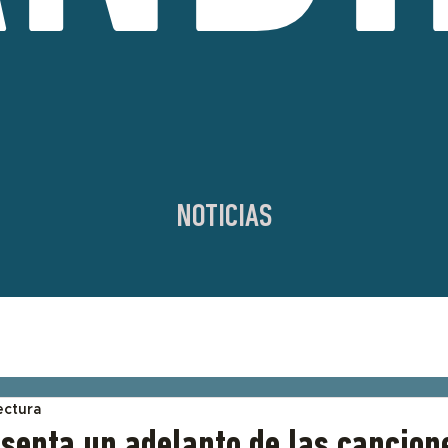
NOTICIAS
ectura
senta un adelanto de las cancion