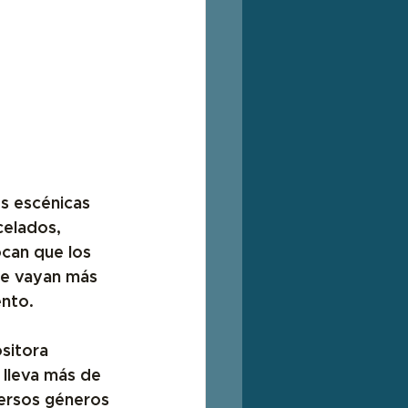
es escénicas 
celados, 
ocan que 
los 
ue vayan más 
ento.
sitora 
 lleva más de 
versos géneros 